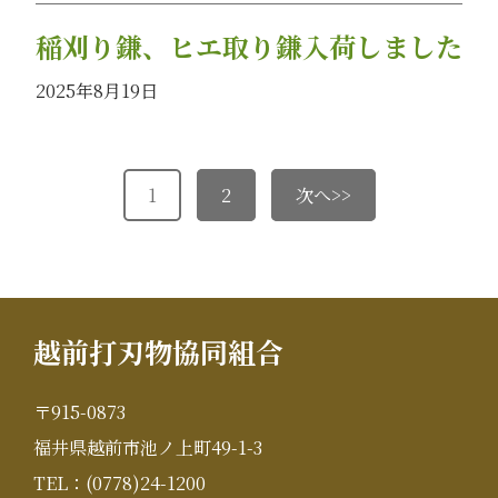
稲刈り鎌、ヒエ取り鎌入荷しました
2025年8月19日
1
2
次へ>>
越前打刃物協同組合
〒915-0873
福井県越前市池ノ上町49-1-3
TEL：(0778)24-1200