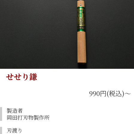
せせり鎌
990円(税込)〜
製造者
岡田打刃物製作所
刃渡り